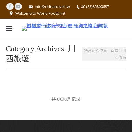
info@chinatravel.tw
86 (28)85800687
Welcome to World Footprint
Category Archives:
川
You are here:
您當前的位置：首頁 > 川
西旅遊
西旅遊
共
页
条记录
0
0